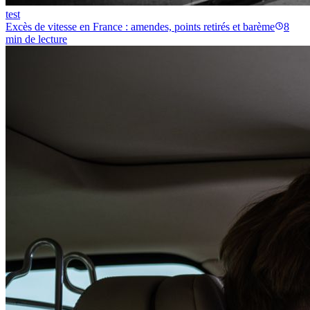
test
Excès de vitesse en France : amendes, points retirés et barème
8
min
de lecture