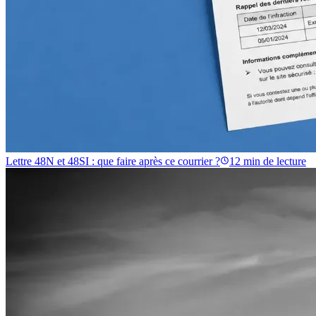
Lettre 48N et 48SI : que faire après ce courrier ?
12 min
de lecture