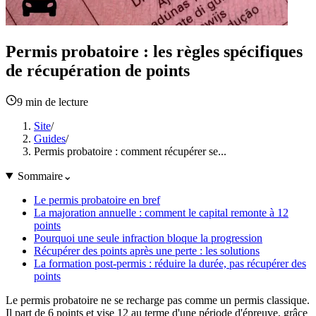
Permis probatoire : les règles spécifiques
de récupération de points
9 min
de lecture
Site
/
Guides
/
Permis probatoire : comment récupérer se...
Sommaire
⌄
Le permis probatoire en bref
La majoration annuelle : comment le capital remonte à 12
points
Pourquoi une seule infraction bloque la progression
Récupérer des points après une perte : les solutions
La formation post-permis : réduire la durée, pas récupérer des
points
Le permis probatoire ne se recharge pas comme un permis classique.
Il part de 6 points et vise 12 au terme d'une période d'épreuve, grâce